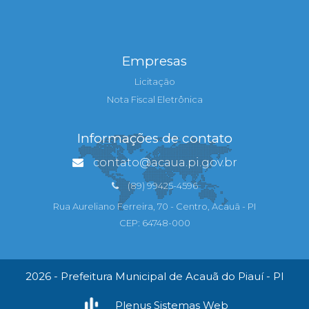
Empresas
Licitação
Nota Fiscal Eletrônica
Informações de contato
contato@acaua.pi.gov.br
(89) 99425-4596
Rua Aureliano Ferreira, 70 - Centro, Acauã - PI
CEP: 64748-000
2026 - Prefeitura Municipal de Acauã do Piauí - PI
Plenus Sistemas Web