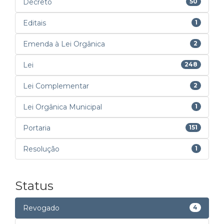
Decreto
50
Editais
1
Emenda à Lei Orgânica
2
Lei
248
Lei Complementar
2
Lei Orgânica Municipal
1
Portaria
151
Resolução
1
Status
Revogado
4