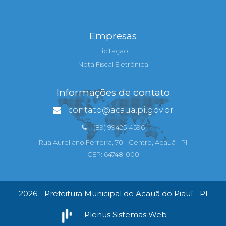
Empresas
Licitação
Nota Fiscal Eletrônica
Informações de contato
contato@acaua.pi.gov.br
(89) 99425-4596
Rua Aureliano Ferreira, 70 - Centro, Acauã - PI
CEP: 64748-000
2026 - Prefeitura Municipal de Acauã do Piauí - PI
Plenus Sistemas Web