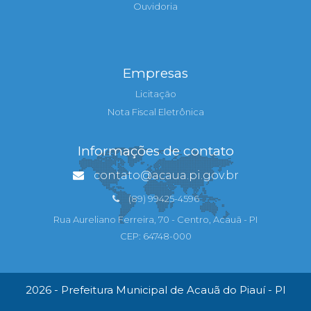
Ouvidoria
Empresas
Licitação
Nota Fiscal Eletrônica
Informações de contato
contato@acaua.pi.gov.br
(89) 99425-4596
Rua Aureliano Ferreira, 70 - Centro, Acauã - PI
CEP: 64748-000
2026 - Prefeitura Municipal de Acauã do Piauí - PI