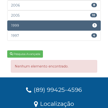
2006
8
2005
10
1999
1
1997
4
Pesquisa Avançada
Nenhum elemento encontrado.
(89) 99425-4596
Localização