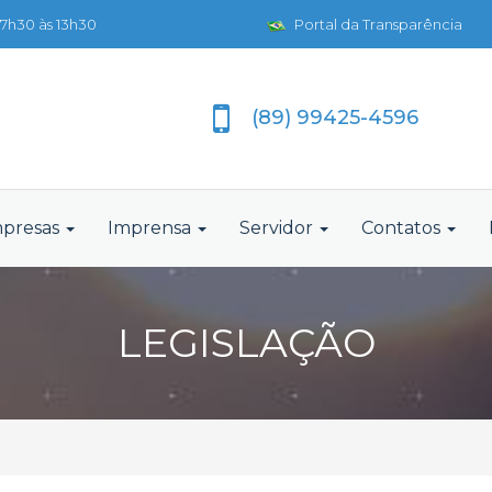
7h30 às 13h30
Portal da Transparência
(89) 99425-4596
presas
Imprensa
Servidor
Contatos
LEGISLAÇÃO