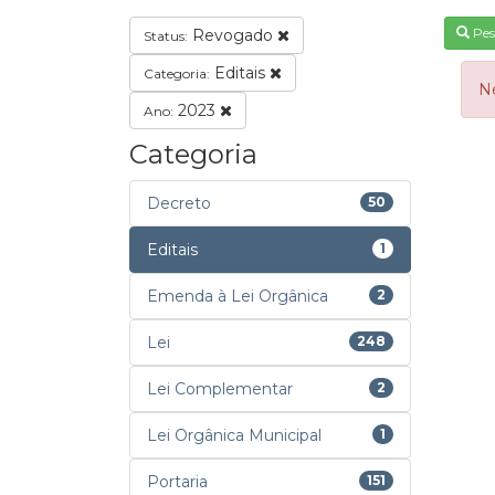
Pes
Revogado
Status:
Editais
Categoria:
N
2023
Ano:
Categoria
Decreto
50
Editais
1
Emenda à Lei Orgânica
2
Lei
248
Lei Complementar
2
Lei Orgânica Municipal
1
Portaria
151