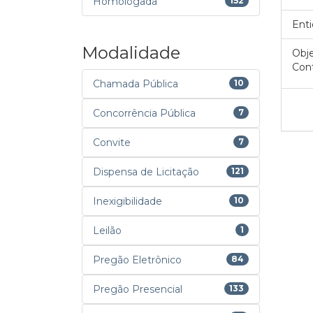
Homologada
152
Enti
Modalidade
Obje
Cont
Chamada Pública
10
Concorrência Pública
7
Convite
7
Dispensa de Licitação
121
Inexigibilidade
10
Leilão
1
Pregão Eletrônico
84
Pregão Presencial
133