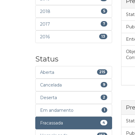
Pre
2018
5
Stat
2017
7
Pub
2016
13
Enti
Obje
Status
Cont
Aberta
215
Cancelada
9
Deserta
2
Pre
Em andamento
1
Stat
Fracassada
4
Pub