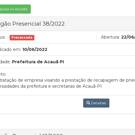
quisa Avançada
gão Presencial 38/2022
us:
Abertura:
22/06
Fracassada
licado em:
10/06/2022
dade:
Prefeitura de Acauã PI
to:
tratação de empresa visando a prestação de recapagem de pneu
ssidades da prefeitura e secretarias de Acauã-PI
Detalhes