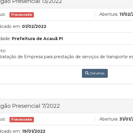
gão Presencial 13/2022
us:
Abertura:
11/02
Fracassada
licado em:
01/02/2022
dade:
Prefeitura de Acauã PI
to:
ratação de Empresa para prestação de serviços de transporte e
Detalhes
gão Presencial 7/2022
us:
Abertura:
31/01/
Fracassada
licado em:
19/01/2022