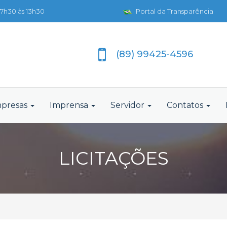
7h30 às 13h30
Portal da Transparência
(89) 99425-4596
presas
Imprensa
Servidor
Contatos
LICITAÇÕES