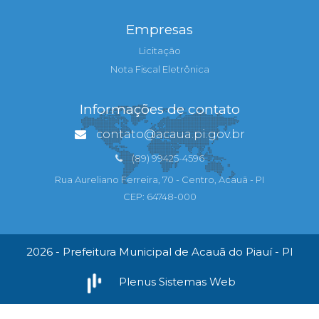
Empresas
Licitação
Nota Fiscal Eletrônica
Informações de contato
contato@acaua.pi.gov.br
(89) 99425-4596
Rua Aureliano Ferreira, 70 - Centro, Acauã - PI
CEP: 64748-000
2026 - Prefeitura Municipal de Acauã do Piauí - PI
Plenus Sistemas Web