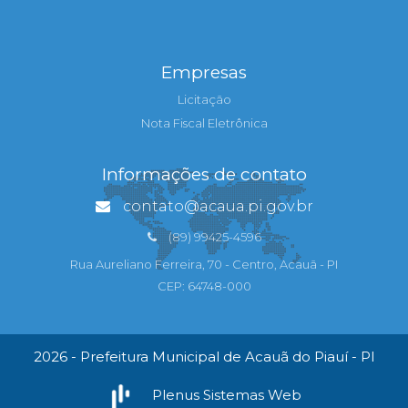
Empresas
Licitação
Nota Fiscal Eletrônica
Informações de contato
contato@acaua.pi.gov.br
(89) 99425-4596
Rua Aureliano Ferreira, 70 - Centro, Acauã - PI
CEP: 64748-000
2026 - Prefeitura Municipal de Acauã do Piauí - PI
Plenus Sistemas Web