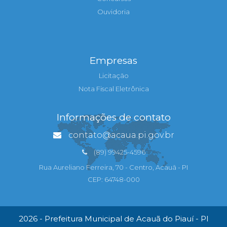
Ouvidoria
Empresas
Licitação
Nota Fiscal Eletrônica
Informações de contato
contato@acaua.pi.gov.br
(89) 99425-4596
Rua Aureliano Ferreira, 70 - Centro, Acauã - PI
CEP: 64748-000
2026 - Prefeitura Municipal de Acauã do Piauí - PI