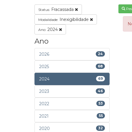
Pes
Fracassada
Status:
Inexigibilidade
Modalidade:
N
2024
Ano:
Ano
2026
24
2025
68
2024
69
2023
46
2022
53
2021
55
2020
32