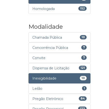
Homologada
152
Modalidade
Chamada Pública
10
Concorrência Pública
7
Convite
7
Dispensa de Licitação
121
Inexigibilidade
10
Leilão
1
Pregão Eletrônico
84
133