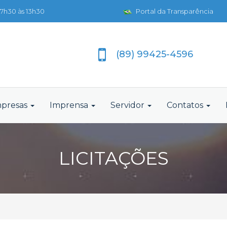
7h30 às 13h30
Portal da Transparência
(89) 99425-4596
presas
Imprensa
Servidor
Contatos
LICITAÇÕES