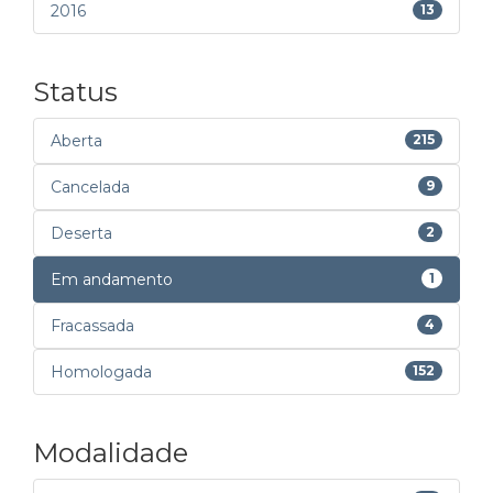
2016
13
Status
Aberta
215
Cancelada
9
Deserta
2
Em andamento
1
Fracassada
4
Homologada
152
Modalidade