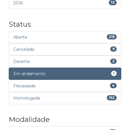
2016
13
Status
Aberta
215
Cancelada
9
Deserta
2
Em andamento
1
Fracassada
4
Homologada
152
Modalidade