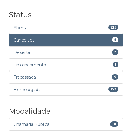
Status
Aberta
215
Cancelada
9
Deserta
2
Em andamento
1
Fracassada
4
Homologada
152
Modalidade
Chamada Pública
10