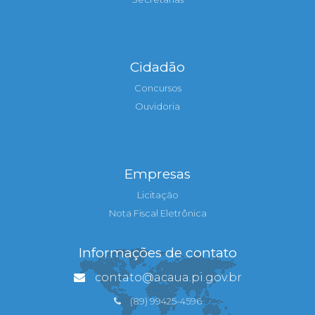
Cidadão
Concursos
Ouvidoria
Empresas
Licitação
Nota Fiscal Eletrônica
Informações de contato
contato@acaua.pi.gov.br
(89) 99425-4596