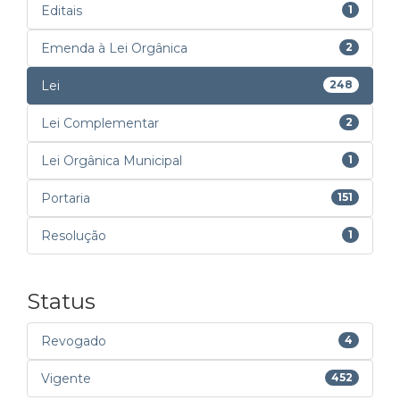
Editais
1
Emenda à Lei Orgânica
2
Lei
248
Lei Complementar
2
Lei Orgânica Municipal
1
Portaria
151
Resolução
1
Status
Revogado
4
Vigente
452