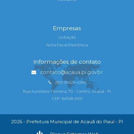
Empresas
Licitação
Nota Fiscal Eletrônica
Informações de contato
contato@acaua.pi.gov.br
(89) 99425-4596
Rua Aureliano Ferreira, 70 - Centro, Acauã - PI
CEP: 64748-000
2026 - Prefeitura Municipal de Acauã do Piauí - PI