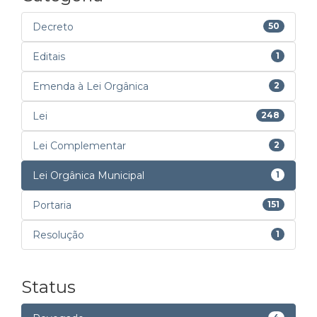
Decreto
50
Editais
1
Emenda à Lei Orgânica
2
Lei
248
Lei Complementar
2
Lei Orgânica Municipal
1
Portaria
151
Resolução
1
Status