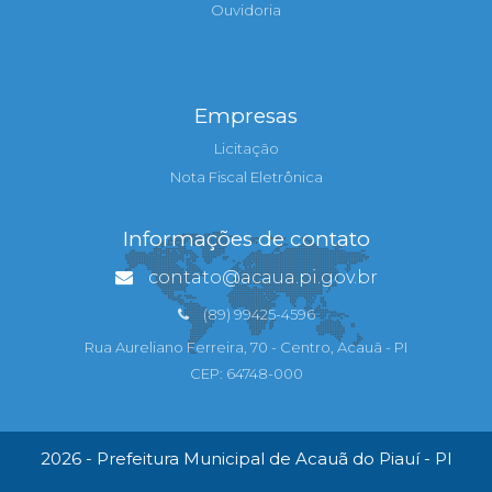
Ouvidoria
Empresas
Licitação
Nota Fiscal Eletrônica
Informações de contato
contato@acaua.pi.gov.br
(89) 99425-4596
Rua Aureliano Ferreira, 70 - Centro, Acauã - PI
CEP: 64748-000
2026 - Prefeitura Municipal de Acauã do Piauí - PI