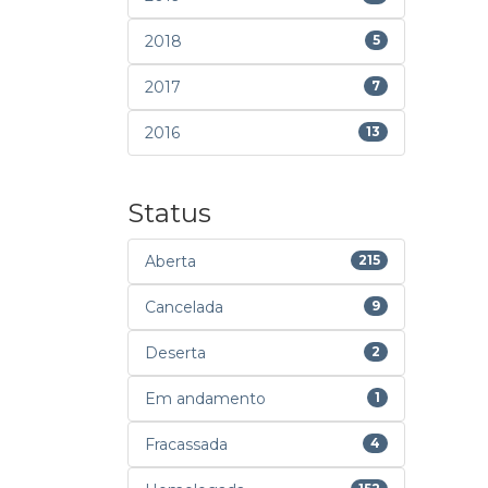
2018
5
2017
7
2016
13
Status
Aberta
215
Cancelada
9
Deserta
2
Em andamento
1
Fracassada
4