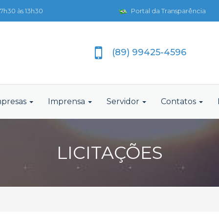
7h30 às 13h30
Portal da Transparência
(89) 99425-4596
presas
Imprensa
Servidor
Contatos
LICITAÇÕES