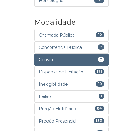
Homologada
152
Modalidade
Chamada Pública
10
Concorrência Pública
7
Convite
7
Dispensa de Licitação
121
Inexigibilidade
10
Leilão
1
Pregão Eletrônico
84
Pregão Presencial
133