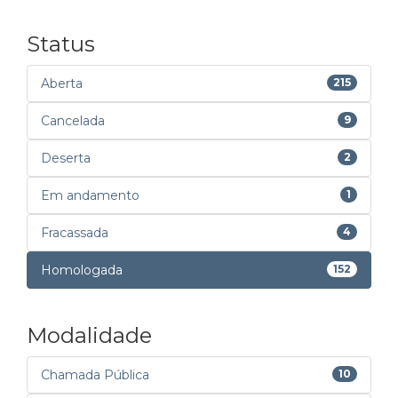
Status
Aberta
215
Cancelada
9
Deserta
2
Em andamento
1
Fracassada
4
Homologada
152
Modalidade
Chamada Pública
10