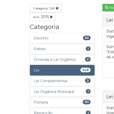
Pes
Lei
Categoria:
2015
Ano:
Lei
Categoria
Stat
Vig
Decreto
50
Súm
Editais
1
"Est
dá o
Emenda à Lei Orgânica
2
Lei
248
Lei Complementar
2
Lei Orgânica Municipal
1
Lei
Portaria
151
Stat
Resolução
1
Vig