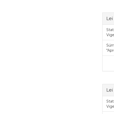
Lei
Stat
Vig
Súm
"Apr
Lei
Stat
Vig