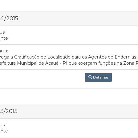
 4/2015
us:
ente
ula:
oga a Gratificação de Localidade para os Agentes de Endemias
efeitura Municipal de Acauã - PI que exerçam funções na Zona Ru
Detalhes
 3/2015
us:
ente