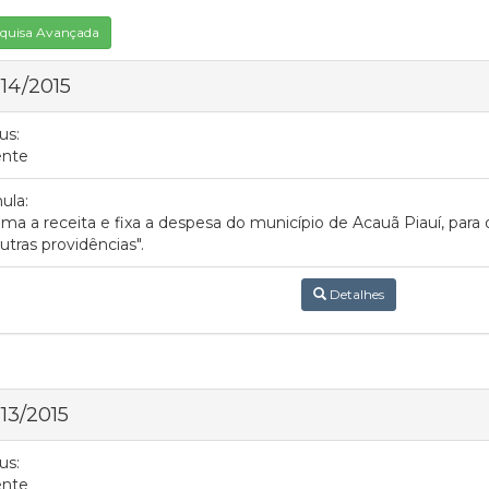
quisa Avançada
 14/2015
us:
ente
ula:
ima a receita e fixa a despesa do município de Acauã Piauí, para 
utras providências".
Detalhes
 13/2015
us:
ente