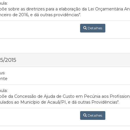
ula:
põe sobre as diretrizes para a elaboração da Lei Orçamentária An
nceiro de 2016, e dá outras providências".
Detalhes
 5/2015
us:
ente
ula:
põe da Concessão de Ajuda de Custo em Pecúnia aos Profissio
ulados ao Município de Acauã/PI, e dá outras Providências".
Detalhes