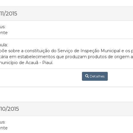
 11/2015
us:
ente
ula:
põe sobre a constituição do Serviço de Inspeção Municipal e o
tária em estabelecimentos que produzam produtos de origem ani
unicípio de Acauã - Piauí.
Detalhes
 10/2015
us:
ente