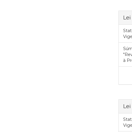
Lei
Stat
Vig
Súm
"Rev
à Pr
Lei
Stat
Vig