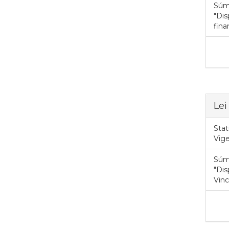
Súm
"Dis
fina
Lei
Stat
Vig
Súm
"Dis
Vinc