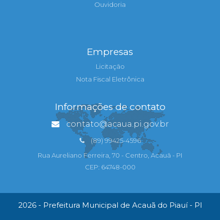
Ouvidoria
Empresas
Licitação
Nota Fiscal Eletrônica
Informações de contato
contato@acaua.pi.gov.br
(89) 99425-4596
Rua Aureliano Ferreira, 70 - Centro, Acauã - PI
CEP: 64748-000
2026 - Prefeitura Municipal de Acauã do Piauí - PI