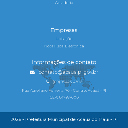
Ouvidoria
Empresas
Licitação
Nota Fiscal Eletrônica
Informações de contato
contato@acaua.pi.gov.br
(89) 99425-4596
Rua Aureliano Ferreira, 70 - Centro, Acauã - PI
CEP: 64748-000
2026 - Prefeitura Municipal de Acauã do Piauí - PI