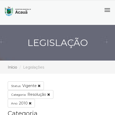
Tog
navi
LEGISLAÇÃO
Início
Legislações
Vigente
Status:
Resolução
Categoria:
2010
Ano:
Categoria