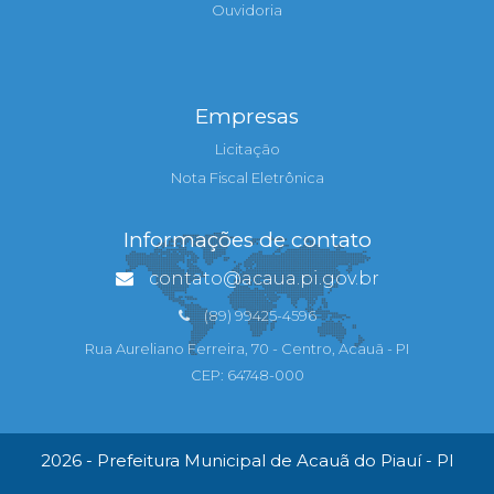
Ouvidoria
Empresas
Licitação
Nota Fiscal Eletrônica
Informações de contato
contato@acaua.pi.gov.br
(89) 99425-4596
Rua Aureliano Ferreira, 70 - Centro, Acauã - PI
CEP: 64748-000
2026 - Prefeitura Municipal de Acauã do Piauí - PI