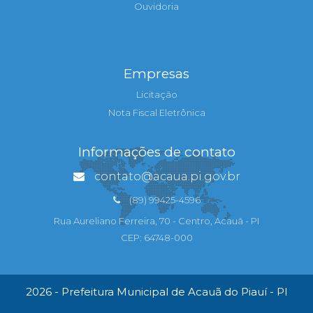
Ouvidoria
Empresas
Licitação
Nota Fiscal Eletrônica
Informações de contato
contato@acaua.pi.gov.br
(89) 99425-4596
Rua Aureliano Ferreira, 70 - Centro, Acauã - PI
CEP: 64748-000
2026 - Prefeitura Municipal de Acauã do Piauí - PI