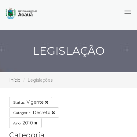
Tog
navi
LEGISLAÇÃO
Início
Legislações
Vigente
Status:
Decreto
Categoria:
2010
Ano:
Categoria