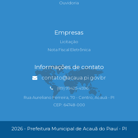
Ouvidoria
Empresas
Licitação
Nota Fiscal Eletrônica
Informações de contato
contato@acaua.pi.gov.br
(89) 99425-4596
Rua Aureliano Ferreira, 70 - Centro, Acauã - PI
CEP: 64748-000
2026 - Prefeitura Municipal de Acauã do Piauí - PI