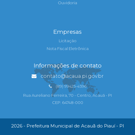
Ouvidoria
Empresas
Licitação
Nota Fiscal Eletrônica
Informações de contato
contato@acaua.pi.gov.br
(89) 99425-4596
Rua Aureliano Ferreira, 70 - Centro, Acauã - PI
CEP: 64748-000
2026 - Prefeitura Municipal de Acauã do Piauí - PI