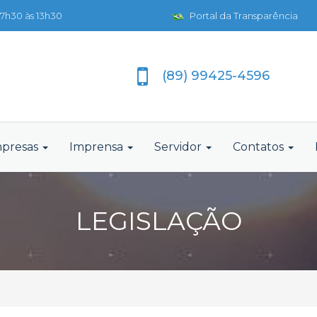
7h30 às 13h30
Portal da Transparência
(89) 99425-4596
presas
Imprensa
Servidor
Contatos
LEGISLAÇÃO