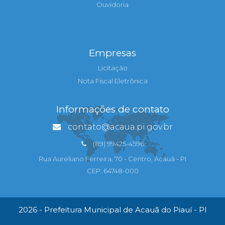
Ouvidoria
Empresas
Licitação
Nota Fiscal Eletrônica
Informações de contato
contato@acaua.pi.gov.br
(89) 99425-4596
Rua Aureliano Ferreira, 70 - Centro, Acauã - PI
CEP: 64748-000
2026 - Prefeitura Municipal de Acauã do Piauí - PI