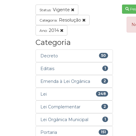
Pes
Vigente
Status:
Resolução
Categoria:
N
2014
Ano:
Categoria
Decreto
50
Editais
1
Emenda à Lei Orgânica
2
Lei
248
Lei Complementar
2
Lei Orgânica Municipal
1
Portaria
151