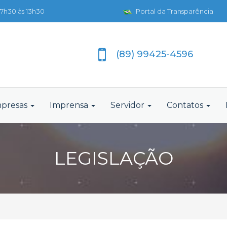
7h30 às 13h30
Portal da Transparência
(89) 99425-4596
presas
Imprensa
Servidor
Contatos
LEGISLAÇÃO