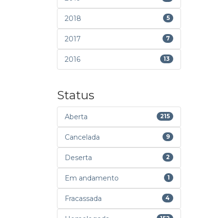
2018
5
2017
7
2016
13
Status
Aberta
215
Cancelada
9
Deserta
2
Em andamento
1
Fracassada
4