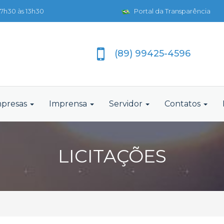
7h30 às 13h30
Portal da Transparência
(89) 99425-4596
presas
Imprensa
Servidor
Contatos
LICITAÇÕES