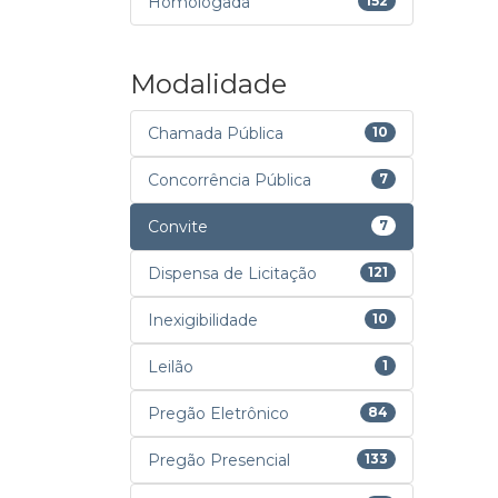
Homologada
152
Modalidade
Chamada Pública
10
Concorrência Pública
7
Convite
7
Dispensa de Licitação
121
Inexigibilidade
10
Leilão
1
Pregão Eletrônico
84
Pregão Presencial
133