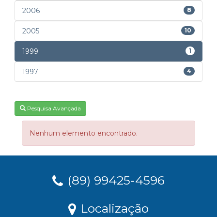
2006
8
2005
10
1999
1
1997
4
Pesquisa Avançada
Nenhum elemento encontrado.
(89) 99425-4596
Localização