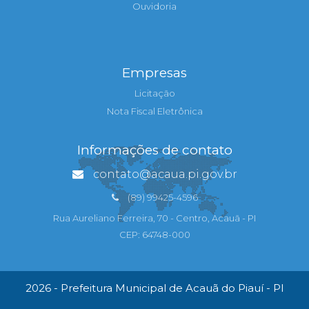
Ouvidoria
Empresas
Licitação
Nota Fiscal Eletrônica
Informações de contato
contato@acaua.pi.gov.br
(89) 99425-4596
Rua Aureliano Ferreira, 70 - Centro, Acauã - PI
CEP: 64748-000
2026 - Prefeitura Municipal de Acauã do Piauí - PI